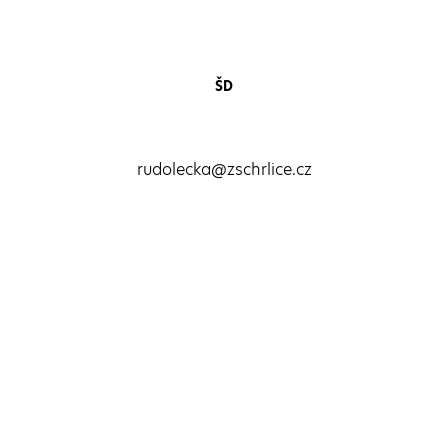
ŠD
rudolecka@zschrlice.cz