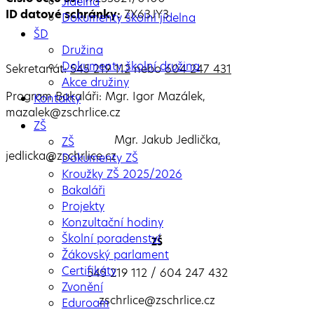
Jídelna
ID datové schránky:
ZX63JY3
Dokumenty školní jídelna
ŠD
Družina
Dokumenty školní družina
Sekretariát:
545 219 112
nebo
604 247 431
Akce družiny
Program Bakaláři: Mgr. Igor Mazálek,
Kontakty
mazalek@zschrlice.cz
ZŠ
Mgr. Jakub Jedlička,
ZŠ
jedlicka@zschrlice.cz
Dokumenty ZŠ
Kroužky ZŠ 2025/2026
Bakaláři
Projekty
Konzultační hodiny
Školní poradenství
ZŠ
Žákovský parlament
Certifikáty
545 219 112 / 604 247 432
Zvonění
zschrlice@zschrlice.cz
Eduroam