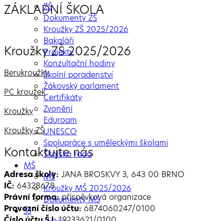
ZŠ
ZÁKLADNÍ ŠKOLA
Dokumenty ZŠ
Kroužky ZŠ 2025/2026
Bakaláři
Kroužky ZŠ 2025/2026
Projekty
Konzultační hodiny
Berukroužky
Školní poradenství
Žákovský parlament
PC kroužek
Certifikáty
Zvonění
Kroužky
Eduroam
Kroužky ZŠ
UNESCO
Spolupráce s uměleckými školami
Kontaktujte nás
Školská rada
MŠ
Adresa školy:
JANA BROSKVY 3, 643 00 BRNO
MŠ
IČ:
64328678
Kroužky MŠ 2025/2026
Právní forma:
příspěvková organizace
Dokumenty MŠ
Provozní číslo účtu:
6874060247/0100
ŠJ
Číslo účtu ŠJ:
19233621/0100