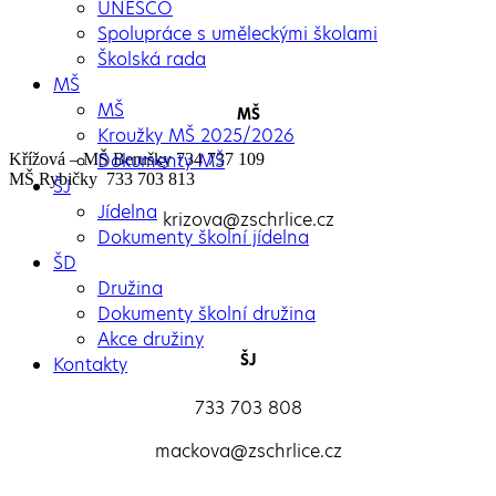
UNESCO
Spolupráce s uměleckými školami
Školská rada
MŠ
MŠ
MŠ
Kroužky MŠ 2025/2026
Dokumenty MŠ
Křížová – MŠ Berušky 734 737 109
MŠ Rybičky 733 703 813
ŠJ
Jídelna
krizova@zschrlice.cz
Dokumenty školní jídelna
ŠD
Družina
Dokumenty školní družina
Akce družiny
ŠJ
Kontakty
733 703 808
mackova@zschrlice.cz