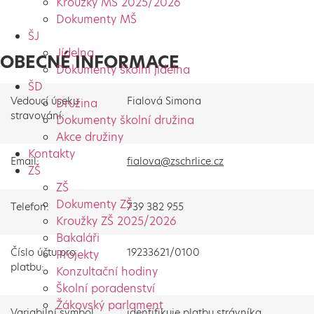
Kroužky MŠ 2025/2026
Dokumenty MŠ
ŠJ
Jídelna
OBECNÉ INFORMACE
Dokumenty školní jídelna
ŠD
Vedoucí úseku
Fialová Simona
Družina
stravování:
Dokumenty školní družina
Akce družiny
Kontakty
Email:
fialova@zschrlice.cz
ZŠ
ZŠ
Dokumenty ZŠ
Telefon:
739 382 955
Kroužky ZŠ 2025/2026
Bakaláři
Číslo účtu pro
19233621/0100
Projekty
platbu:
Konzultační hodiny
Školní poradenství
Žákovský parlament
Variabilní symbol
identifikuje platbu strávníka,