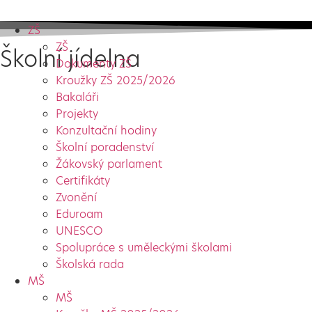
ZŠ
ZŠ
Školní jídelna
Dokumenty ZŠ
Kroužky ZŠ 2025/2026
Bakaláři
Projekty
Konzultační hodiny
Školní poradenství
Žákovský parlament
Certifikáty
Zvonění
Eduroam
UNESCO
Spolupráce s uměleckými školami
Školská rada
MŠ
MŠ