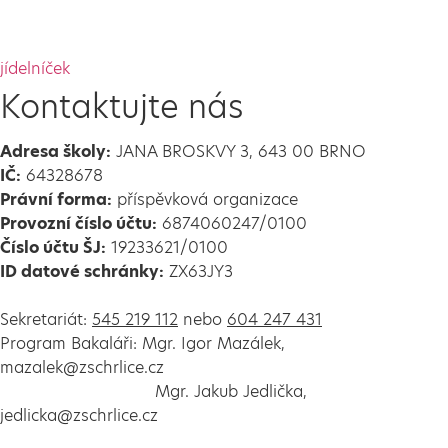
jídelníček
Kontaktujte nás
Adresa školy:
JANA BROSKVY 3, 643 00 BRNO
IČ:
64328678
Právní forma:
příspěvková organizace
Provozní číslo účtu:
6874060247/0100
Číslo účtu ŠJ:
19233621/0100
ID datové schránky:
ZX63JY3
Sekretariát:
545 219 112
nebo
604 247 431
Program Bakaláři: Mgr. Igor Mazálek,
mazalek@zschrlice.cz
Mgr. Jakub Jedlička,
jedlicka@zschrlice.cz