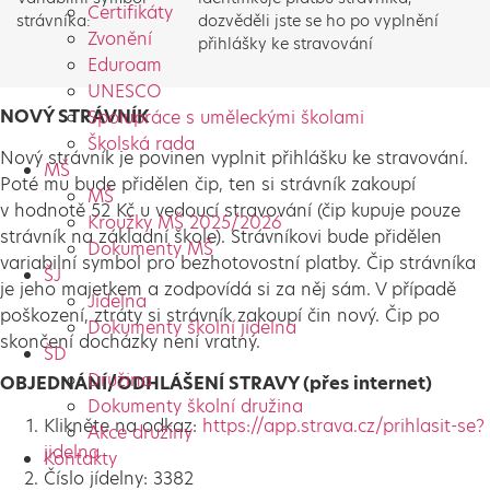
Certifikáty
strávníka:
dozvěděli jste se ho po vyplnění
Zvonění
přihlášky ke stravování
Eduroam
UNESCO
NOVÝ STRÁVNÍK
Spolupráce s uměleckými školami
Školská rada
Nový strávník je povinen vyplnit přihlášku ke stravování.
MŠ
Poté mu bude přidělen čip, ten si strávník zakoupí
MŠ
v hodnotě 52 Kč u vedoucí stravování (čip kupuje pouze
Kroužky MŠ 2025/2026
strávník na základní škole). Strávníkovi bude přidělen
Dokumenty MŠ
variabilní symbol pro bezhotovostní platby. Čip strávníka
ŠJ
je jeho majetkem a zodpovídá si za něj sám. V případě
Jídelna
poškození, ztráty si strávník zakoupí čin nový. Čip po
Dokumenty školní jídelna
skončení docházky není vratný.
ŠD
Družina
OBJEDNÁNÍ/ODHLÁŠENÍ STRAVY (přes internet)
Dokumenty školní družina
Klikněte na odkaz:
https://app.strava.cz/prihlasit-se?
Akce družiny
jidelna
Kontakty
Číslo jídelny: 3382