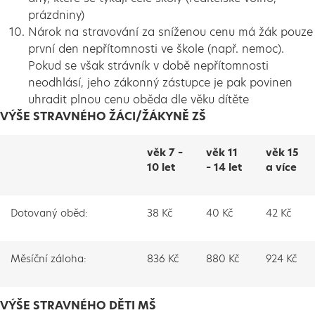
prázdniny)
Nárok na stravování za sníženou cenu má žák pouze
první den nepřítomnosti ve škole (např. nemoc).
Pokud se však strávník v době nepřítomnosti
neodhlásí, jeho zákonný zástupce je pak povinen
uhradit plnou cenu oběda dle věku dítěte
VÝŠE STRAVNÉHO ŽÁCI/ŽÁKYNĚ ZŠ
věk 7 –
věk 11
věk 15
10 let
– 14 let
a více
Dotovaný oběd:
38 Kč
40 Kč
42 Kč
Měsíční záloha:
836 Kč
880 Kč
924 Kč
VÝŠE STRAVNÉHO DĚTI MŠ