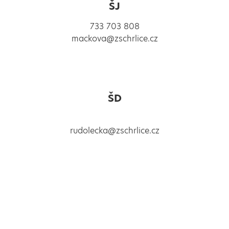
ŠJ
733 703 808
mackova@zschrlice.cz
ŠD
rudolecka@zschrlice.cz