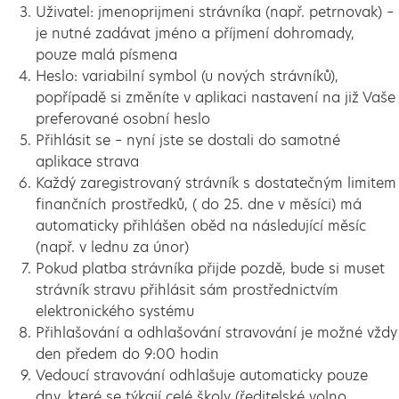
Uživatel: jmenoprijmeni strávníka (např. petrnovak) –
je nutné zadávat jméno a příjmení dohromady,
pouze malá písmena
Heslo: variabilní symbol (u nových strávníků),
popřípadě si změníte v aplikaci nastavení na již Vaše
preferované osobní heslo
Přihlásit se – nyní jste se dostali do samotné
aplikace strava
Každý zaregistrovaný strávník s dostatečným limitem
finančních prostředků, ( do 25. dne v měsíci) má
automaticky přihlášen oběd na následující měsíc
(např. v lednu za únor)
Pokud platba strávníka přijde pozdě, bude si muset
strávník stravu přihlásit sám prostřednictvím
elektronického systému
Přihlašování a odhlašování stravování je možné vždy
den předem do 9:00 hodin
Vedoucí stravování odhlašuje automaticky pouze
dny, které se týkají celé školy (ředitelské volno,