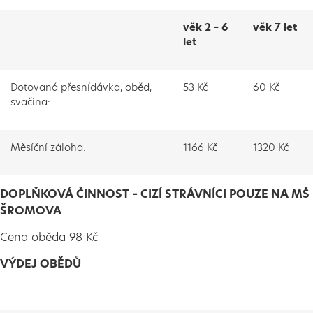
věk 2 – 6
věk 7 let
let
Dotovaná přesnídávka, oběd,
53 Kč
60 Kč
svačina:
Měsíční záloha:
1166 Kč
1320 Kč
DOPLŇKOVÁ ČINNOST – CIZÍ STRÁVNÍCI POUZE NA MŠ
ŠROMOVA
Cena oběda 98 Kč
VÝDEJ OBĚDŮ